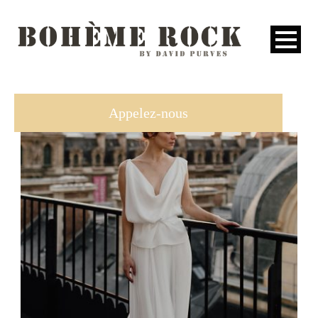
ACCUEIL
Appelez-nous
COLLECTIONS
L’ESPRIT
NEWS
Giorgio
PRESSE
CONTACT