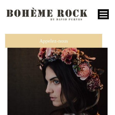
ACCUEIL
Appelez-nous
COLLECTIONS
L’ESPRIT
NEWS
PRESSE
CONTACT