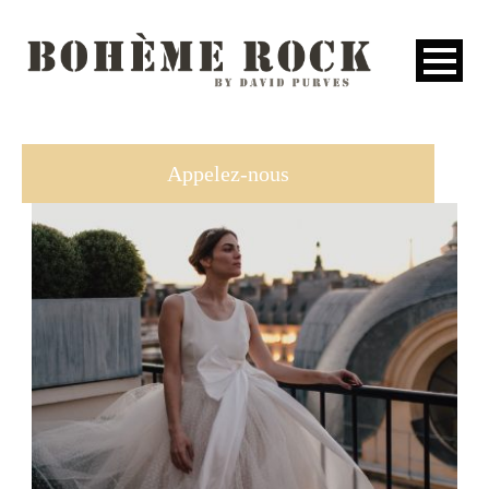
ACCUEIL
Appelez-nous
COLLECTIONS
L’ESPRIT
NEWS
Adèle
PRESSE
CONTACT