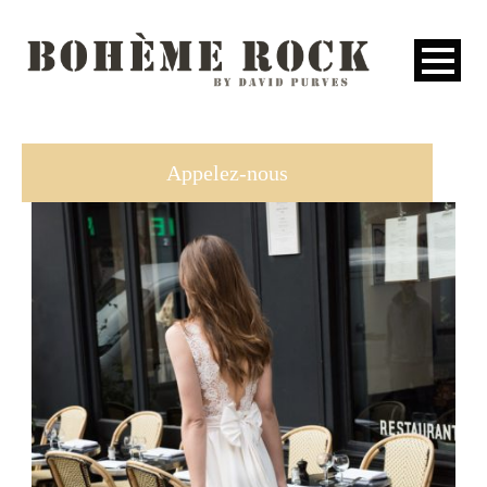
ACCUEIL
Appelez-nous
COLLECTIONS
L’ESPRIT
NEWS
PRESSE
CONTACT